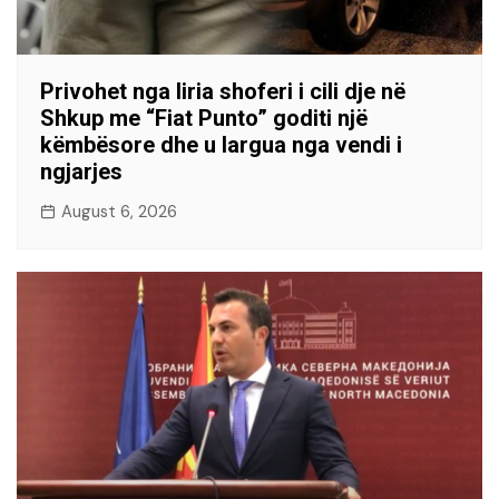
Privohet nga liria shoferi i cili dje në
Shkup me “Fiat Punto” goditi një
këmbësore dhe u largua nga vendi i
ngjarjes
August 6, 2026