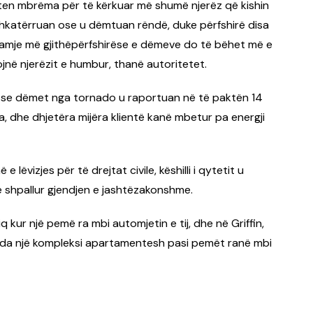
jten mbrëma për të kërkuar më shumë njerëz që kishin
shkatërruan ose u dëmtuan rëndë, duke përfshirë disa
pamje më gjithëpërfshirëse e dëmeve do të bëhet më e
në njerëzit e humbur, thanë autoritetet.
ë se dëmet nga tornado u raportuan në të paktën 14
 dhe dhjetëra mijëra klientë kanë mbetur pa energji
 lëvizjes për të drejtat civile, këshilli i qytetit u
ë shpallur gjendjen e jashtëzakonshme.
 kur një pemë ra mbi automjetin e tij, dhe në Griffin,
renda një kompleksi apartamentesh pasi pemët ranë mbi