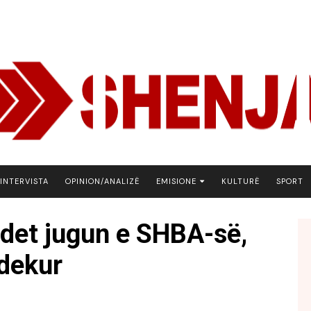
INTERVISTA
OPINION/ANALIZË
EMISIONE
KULTURË
SPORT
ARENA
det jugun e SHBA-së,
BOTA NE FOKUS
vdekur
EKONOMIKS
EMISION DEBATIV
FJALA