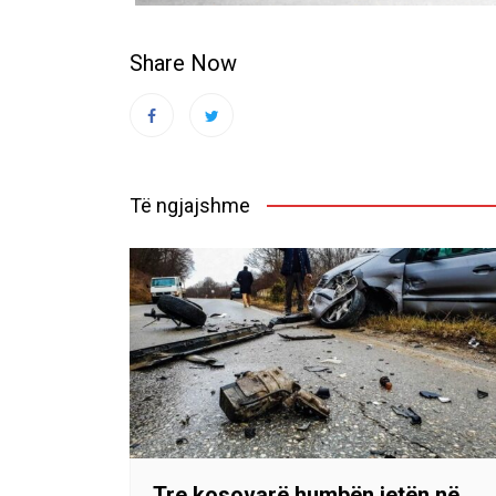
Share Now
Të ngjajshme
Tre kosovarë humbën jetën në