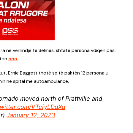
a në verilindje të Selmës, shtatë persona vdiqën pasi
rton
cnn.
kut, Ernie Baggett thotë se të paktën 12 persona u
hin në spital me autoambulancë.
rnado moved north of Prattville and
twitter.com/VTcfyLDdXd
er)
January 12, 2023