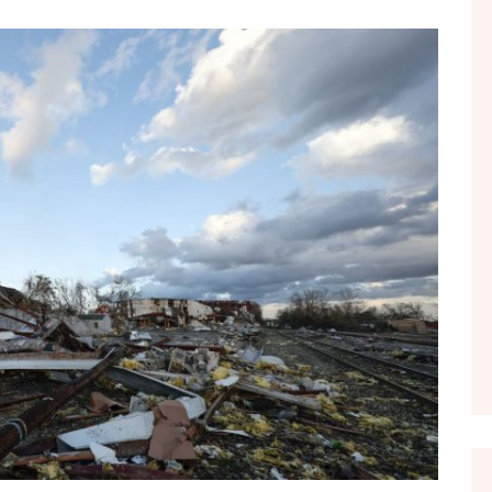
FOL POPULL
GJURMË
INTERVISTA EMISION
KONAKU
KU E KISHIM FJALEN
LIGJERATE FETARE
PARADITE ME NE
PIKËPAMJE
RECETA E DITES
RELAKS
RETRO JAVORE