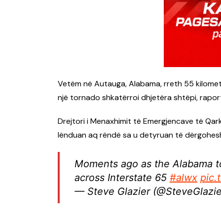
Vetëm në Autauga, Alabama, rreth 55 kilometr
një tornado shkatërroi dhjetëra shtëpi, rapo
Drejtori i Menaxhimit të Emergjencave të Qar
lënduan aq rëndë sa u detyruan të dërgohes
Moments ago as the Alabama to
across Interstate 65
#alwx
pic.
— Steve Glazier (@SteveGlazi