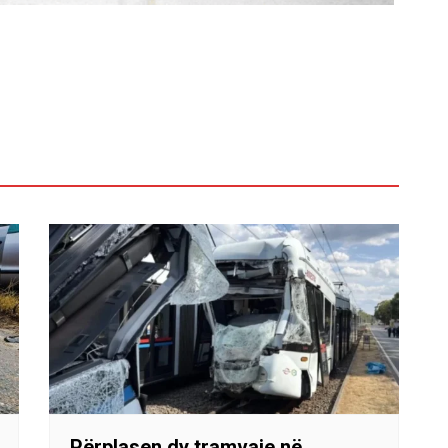
Përplasen dy tramvaje në