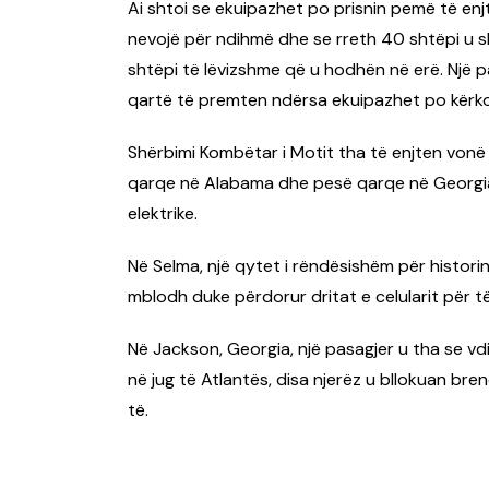
Ai shtoi se ekuipazhet po prisnin pemë të en
nevojë për ndihmë dhe se rreth 40 shtëpi u 
shtëpi të lëvizshme që u hodhën në erë. Një 
qartë të premten ndërsa ekuipazhet po kërkoj
Shërbimi Kombëtar i Motit tha të enjten von
qarqe në Alabama dhe pesë qarqe në Georgia,
elektrike.
Në Selma, një qytet i rëndësishëm për historinë e
mblodh duke përdorur dritat e celularit për t
Në Jackson, Georgia, një pasagjer u tha se vdiq
në jug të Atlantës, disa njerëz u bllokuan b
të.