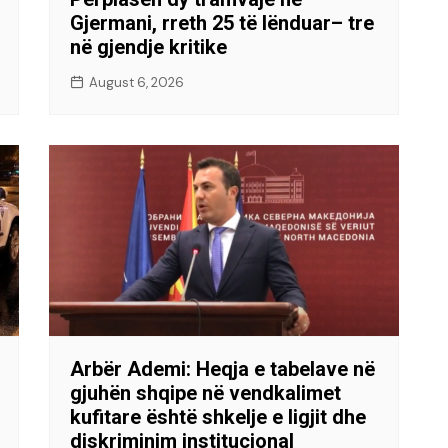
Gjermani, rreth 25 të lënduar– tre
në gjendje kritike
August 6, 2026
Arbër Ademi: Heqja e tabelave në
gjuhën shqipe në vendkalimet
kufitare është shkelje e ligjit dhe
diskriminim institucional