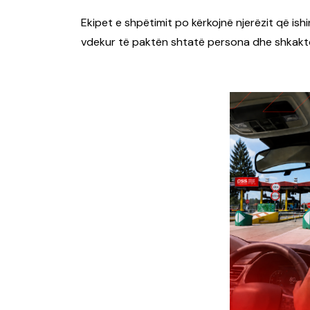
Ekipet e shpëtimit po kërkojnë njerëzit që ishin
vdekur të paktën shtatë persona dhe shkakt