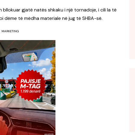
 bllokuar gjatë natës shkaku i një tornadoje, i cili la të
oi dëme të mëdha materiale në jug të SHBA-së.
MARKETING