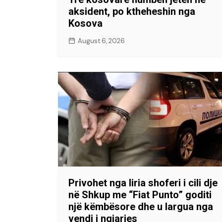
aksident, po ktheheshin nga
Kosova
August 6, 2026
Privohet nga liria shoferi i cili dje
në Shkup me “Fiat Punto” goditi
një këmbësore dhe u largua nga
vendi i ngjarjes