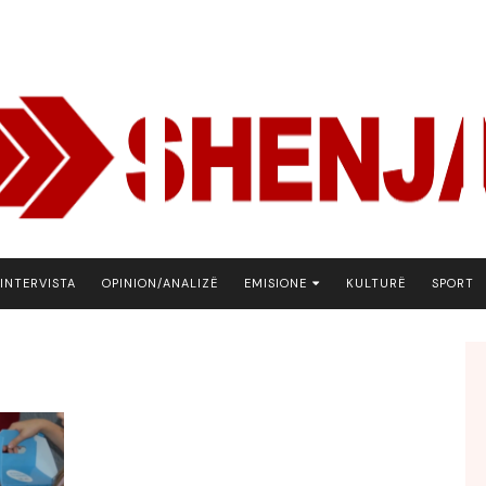
INTERVISTA
OPINION/ANALIZË
EMISIONE
KULTURË
SPORT
ARENA
BOTA NE FOKUS
EKONOMIKS
EMISION DEBATIV
FJALA