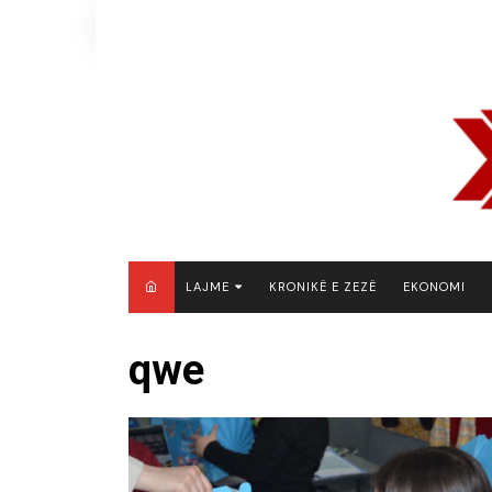
Skip
to
content
LAJME
KRONIKË E ZEZË
EKONOMI
MAQEDONI E VERIUT
qwe
KOSOVË
SHQIPËRI
RAJON
BOTË