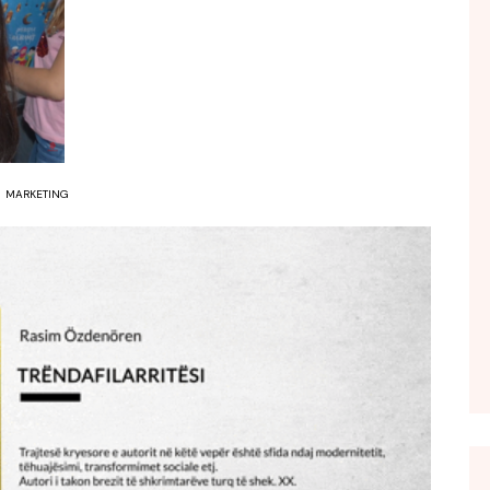
FOL POPULL
GJURMË
INTERVISTA EMISION
KONAKU
KU E KISHIM FJALEN
MARKETING
LIGJERATE FETARE
PARADITE ME NE
PIKËPAMJE
RECETA E DITES
RELAKS
RETRO JAVORE