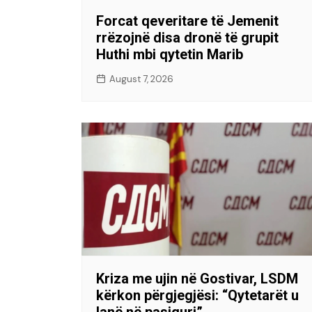
Forcat qeveritare të Jemenit
rrëzojnë disa dronë të grupit
Huthi mbi qytetin Marib
August 7, 2026
Kriza me ujin në Gostivar, LSDM
kërkon përgjegjësi: “Qytetarët u
lanë në pasiguri”