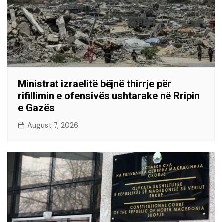
Ministrat izraelitë bëjnë thirrje për
rifillimin e ofensivës ushtarake në Rripin
e Gazës
August 7, 2026