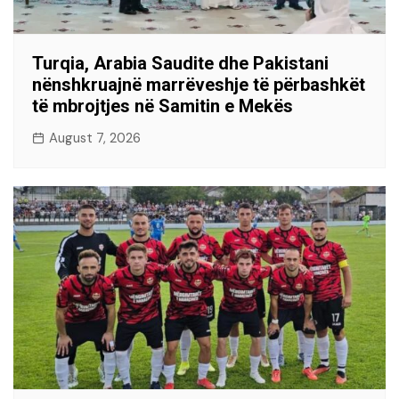
Turqia, Arabia Saudite dhe Pakistani
nënshkruajnë marrëveshje të përbashkët
të mbrojtjes në Samitin e Mekës
August 7, 2026