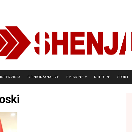
INTERVISTA
OPINION/ANALIZË
EMISIONE
KULTURË
SPORT
ARENA
oski
BOTA NE FOKUS
EKONOMIKS
EMISION DEBATIV
FJALA