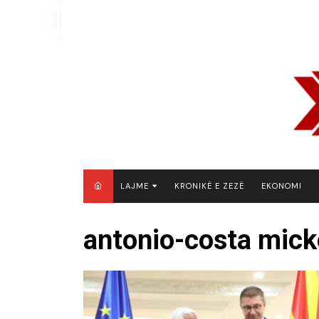
Skip
to
content
LAJME
KRONIKË E ZEZË
EKONOMI
MAQEDONI E VERIUT
antonio-costa mick
KOSOVË
SHQIPËRI
RAJON
BOTË