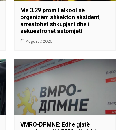
Me 3.29 promil alkool në
organizëm shkakton aksident,
arrestohet shkupjani dhe i
sekuestrohet automjeti
August 7, 2026
VMRO-DPMNE: Edhe gjatë