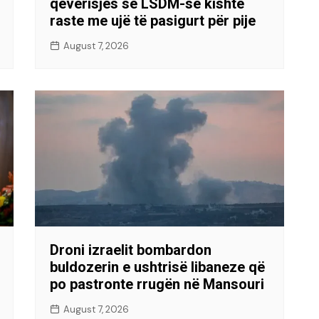
qeverisjes së LSDM-së kishte
raste me ujë të pasigurt për pije
August 7, 2026
Droni izraelit bombardon
buldozerin e ushtrisë libaneze që
po pastronte rrugën në Mansouri
August 7, 2026