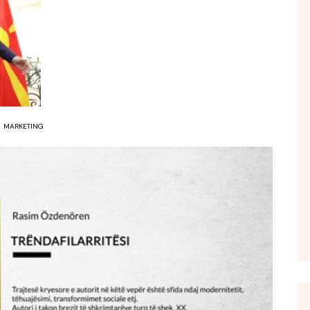
FOL POPULL
GJURMË
INTERVISTA EMISION
KONAKU
KU E KISHIM FJALEN
MARKETING
LIGJERATE FETARE
PARADITE ME NE
PIKËPAMJE
RECETA E DITES
RELAKS
RETRO JAVORE