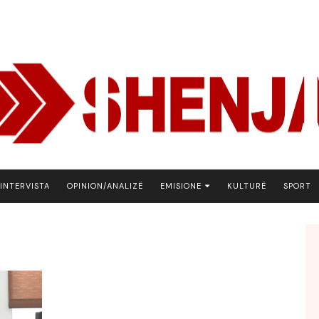
INTERVISTA
OPINION/ANALIZË
EMISIONE
KULTURË
SPORT
ARENA
BOTA NE FOKUS
EKONOMIKS
EMISION DEBATIV
FJALA