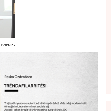
FOL POPULL
GJURMË
INTERVISTA EMISION
KONAKU
KU E KISHIM FJALEN
MARKETING
LIGJERATE FETARE
PARADITE ME NE
PIKËPAMJE
RECETA E DITES
RELAKS
RETRO JAVORE