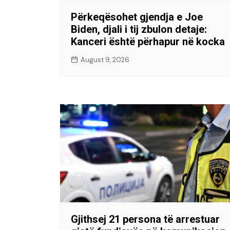
Përkeqësohet gjendja e Joe
Biden, djali i tij zbulon detaje:
Kanceri është përhapur në kocka
August 9, 2026
Gjithsej 21 persona të arrestuar