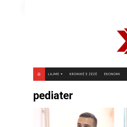
Skip
to
content
LAJME
KRONIKË E ZEZË
EKONOMI
MAQEDONI E VERIUT
pediater
KOSOVË
SHQIPËRI
RAJON
BOTË