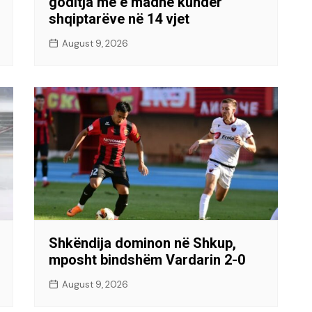
goditja më e madhe kundër
shqiptarëve në 14 vjet
August 9, 2026
Shkëndija dominon në Shkup,
mposht bindshëm Vardarin 2-0
August 9, 2026