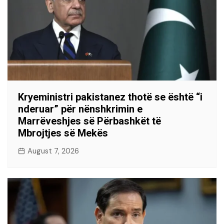
Kryeministri pakistanez thotë se është “i
nderuar” për nënshkrimin e
Marrëveshjes së Përbashkët të
Mbrojtjes së Mekës
August 7, 2026