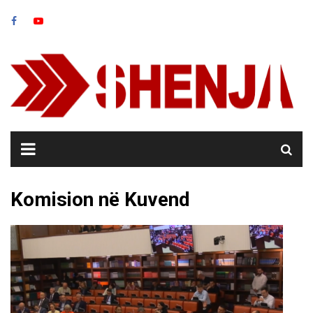
Skip
to
content
Komision në Kuvend