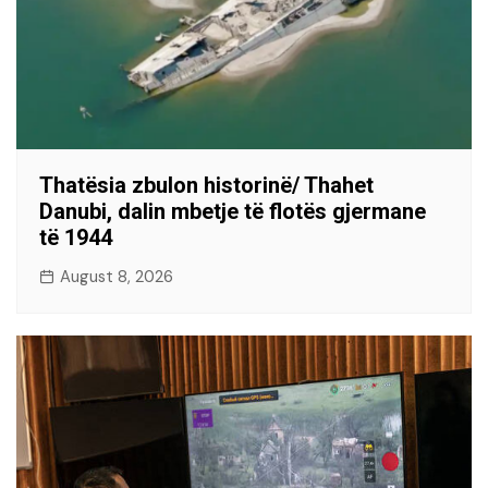
Thatësia zbulon historinë/ Thahet
Danubi, dalin mbetje të flotës gjermane
të 1944
August 8, 2026