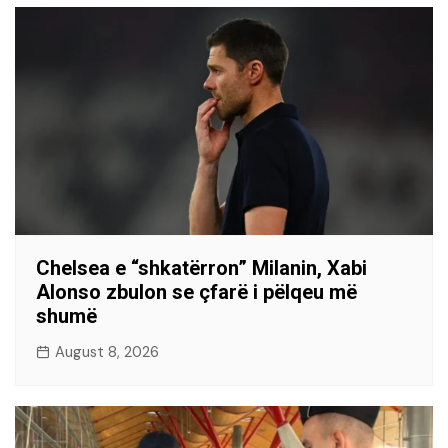
Chelsea e “shkatërron” Milanin, Xabi
Alonso zbulon se çfarë i pëlqeu më
shumë
August 8, 2026