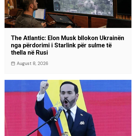
The Atlantic: Elon Musk bllokon Ukrainën
nga përdorimi i Starlink për sulme të
thella në Rusi
August 8, 2026