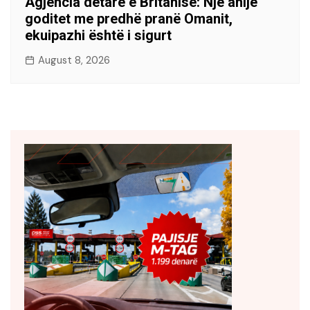
Agjencia detare e Britanisë: Një anije
goditet me predhë pranë Omanit,
ekuipazhi është i sigurt
August 8, 2026