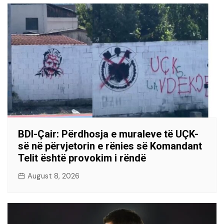
BDI-Çair: Përdhosja e muraleve të UÇK-
së në përvjetorin e rënies së Komandant
Telit është provokim i rëndë
August 8, 2026