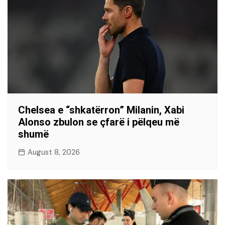
Chelsea e “shkatërron” Milanin, Xabi
Alonso zbulon se çfarë i pëlqeu më
shumë
August 8, 2026