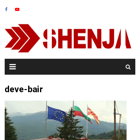
Skip
to
content
deve-bair