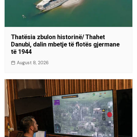
Thatësia zbulon historinë/ Thahet
Danubi, dalin mbetje të flotës gjermane
të 1944
August 8, 2026