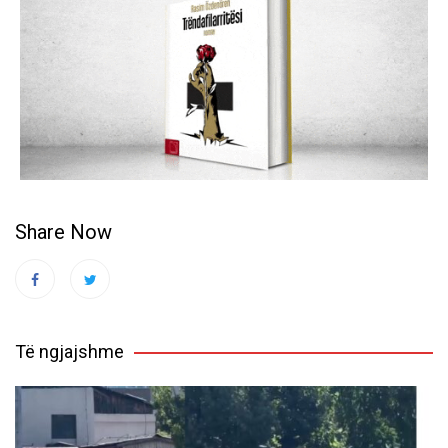
Share Now
Të ngjajshme