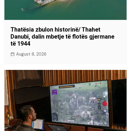
Thatësia zbulon historinë/ Thahet
Danubi, dalin mbetje të flotës gjermane
të 1944
August 8, 2026