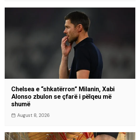
Chelsea e “shkatërron” Milanin, Xabi
Alonso zbulon se çfarë i pëlqeu më
shumë
August 8, 2026