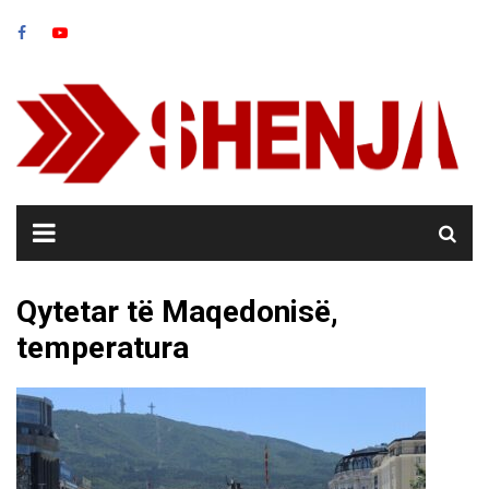
Skip
to
content
Qytetar të Maqedonisë,
temperatura