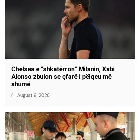
Chelsea e “shkatërron” Milanin, Xabi
Alonso zbulon se çfarë i pëlqeu më
shumë
August 8, 2026