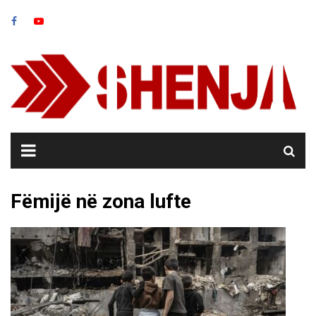
Skip
to
content
Fëmijë në zona lufte