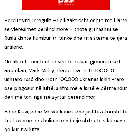
Përditësimi i rregullt – i cili zakonisht është më i lartë
se vlerësimet perëndimore – thotë gjithashtu se
Rusia kishte humbur tri tanke dhe tri sisteme të tjera
artilerie.
Në fillim të nëntorit të vitit të kaluar, gjeneral i lartë
amerikan, Mark Milley, tha se tha rreth 100.000
ushtarë rusë dhe rreth 100.000 ukrainas ishin vrarë
ose plagosur në luftë, shifra më e lartë e përmendur
deri më tani nga një zyrtar perëndimor.
Edhe Kievi, edhe Moska kanë qenë jashtëzakonisht të
kujdesshme në zbulimin e ndonjë shifra të viktimave
që kur nisi lufta.