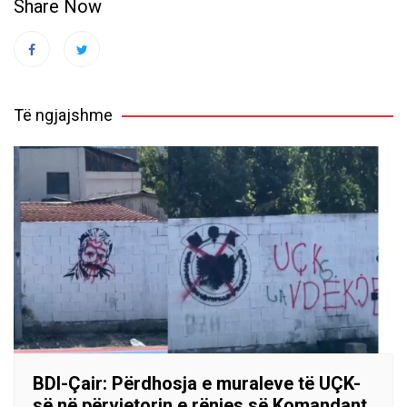
Share Now
Të ngjajshme
BDI-Çair: Përdhosja e muraleve të UÇK-
së në përvjetorin e rënies së Komandant