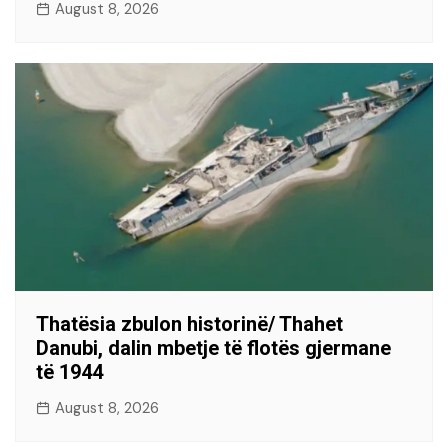
August 8, 2026
Thatësia zbulon historinë/ Thahet
Danubi, dalin mbetje të flotës gjermane
të 1944
August 8, 2026