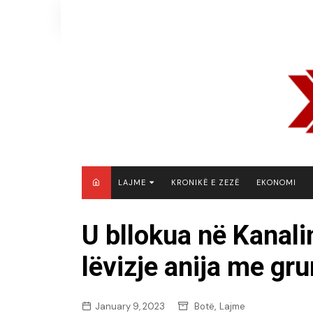
Skip
to
content
LAJME
KRONIKË E ZEZË
EKONOMI
MAQEDONI E VERIUT
U bllokua në Kanalin
KOSOVË
lëvizje anija me gru
SHQIPËRI
RAJON
BOTË
,
January 9, 2023
Botë
Lajme