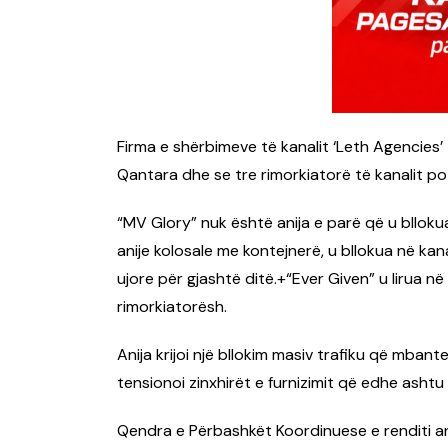
Firma e shërbimeve të kanalit ‘Leth Agencies’ t
Qantara dhe se tre rimorkiatorë të kanalit po 
“MV Glory” nuk është anija e parë që u bllokua
anije kolosale me kontejnerë, u bllokua në kana
ujore për gjashtë ditë.+“Ever Given” u lirua në
rimorkiatorësh.
Anija krijoi një bllokim masiv trafiku që mbant
tensionoi zinxhirët e furnizimit që edhe ashtu
Qendra e Përbashkët Koordinuese e renditi an