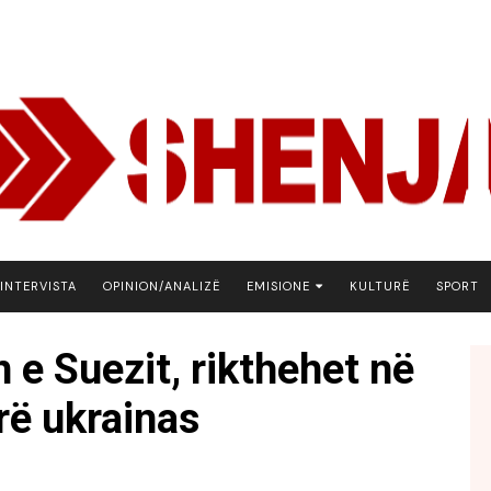
INTERVISTA
OPINION/ANALIZË
EMISIONE
KULTURË
SPORT
ARENA
 e Suezit, rikthehet në
BOTA NE FOKUS
rë ukrainas
EKONOMIKS
EMISION DEBATIV
FJALA