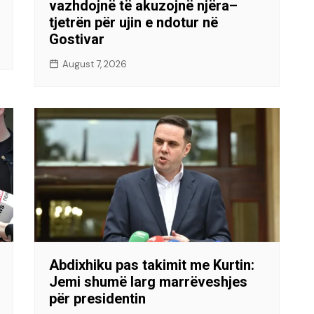
vazhdojnë të akuzojnë njëra–
tjetrën për ujin e ndotur në
Gostivar
August 7, 2026
Abdixhiku pas takimit me Kurtin:
Jemi shumë larg marrëveshjes
për presidentin