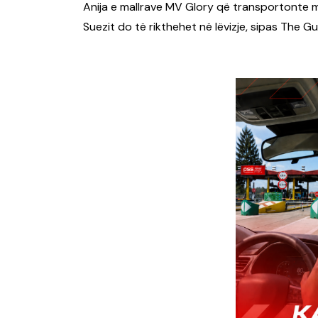
Anija e mallrave MV Glory që transportonte mij
Suezit do të rikthehet në lëvizje, sipas The Gu