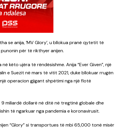
ha se anija, ‘MV Glory’, u bllokua pranë qytetit të
punonin për të rikthyer anijen.
 në këto ujëra të rëndësishme. Anija “Ever Given”, një
lin e Suezit në mars të vitit 2021, duke bllokuar rrugën
 një operacion gjigant shpëtimi nga një flotë
e 9 miliardë dollarë në ditë në tregtinë globale dhe
 ishin të ngarkuar nga pandemia e koronavirusit.
ijen “Glory” si transportues të mbi 65,000 tonë misër