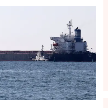
FOL POPULL
GJURMË
INTERVISTA EMISION
KONAKU
KU E KISHIM FJALEN
LIGJERATE FETARE
PARADITE ME NE
PIKËPAMJE
RECETA E DITES
RELAKS
RETRO JAVORE