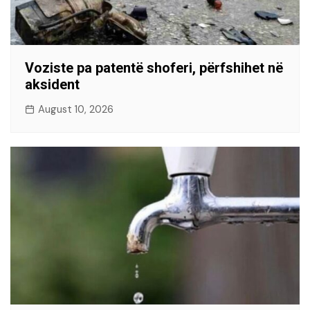
Voziste pa patentë shoferi, përfshihet në
aksident
August 10, 2026