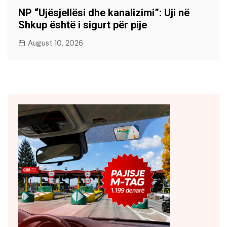
NP “Ujësjellësi dhe kanalizimi”: Uji në
Shkup është i sigurt për pije
August 10, 2026