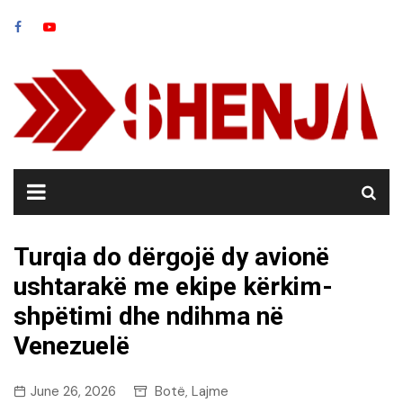
Skip
to
content
Turqia do dërgojë dy avionë
ushtarakë me ekipe kërkim-
shpëtimi dhe ndihma në
Venezuelë
June 26, 2026
Botë
Lajme
,