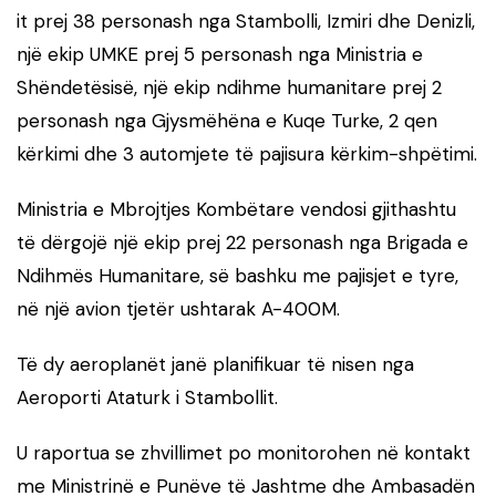
it prej 38 personash nga Stambolli, Izmiri dhe Denizli,
një ekip UMKE prej 5 personash nga Ministria e
Shëndetësisë, një ekip ndihme humanitare prej 2
personash nga Gjysmëhëna e Kuqe Turke, 2 qen
kërkimi dhe 3 automjete të pajisura kërkim-shpëtimi.
Ministria e Mbrojtjes Kombëtare vendosi gjithashtu
të dërgojë një ekip prej 22 personash nga Brigada e
Ndihmës Humanitare, së bashku me pajisjet e tyre,
në një avion tjetër ushtarak A-400M.
Të dy aeroplanët janë planifikuar të nisen nga
Aeroporti Ataturk i Stambollit.
U raportua se zhvillimet po monitorohen në kontakt
me Ministrinë e Punëve të Jashtme dhe Ambasadën