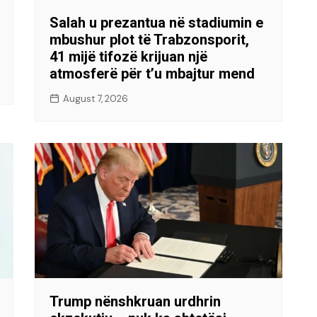
Salah u prezantua në stadiumin e
mbushur plot të Trabzonsporit,
41 mijë tifozë krijuan një
atmosferë për t’u mbajtur mend
August 7, 2026
Trump nënshkruan urdhrin