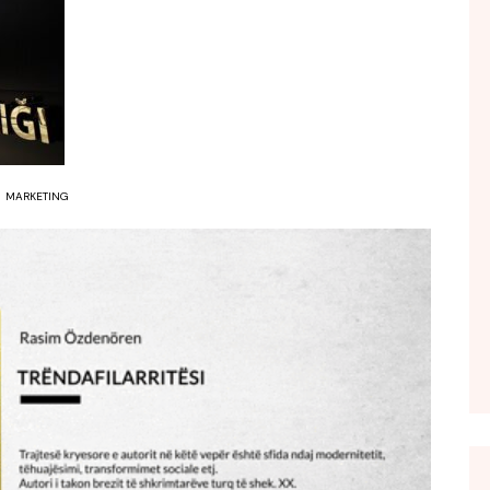
FOL POPULL
GJURMË
INTERVISTA EMISION
KONAKU
KU E KISHIM FJALEN
MARKETING
LIGJERATE FETARE
PARADITE ME NE
PIKËPAMJE
RECETA E DITES
RELAKS
RETRO JAVORE