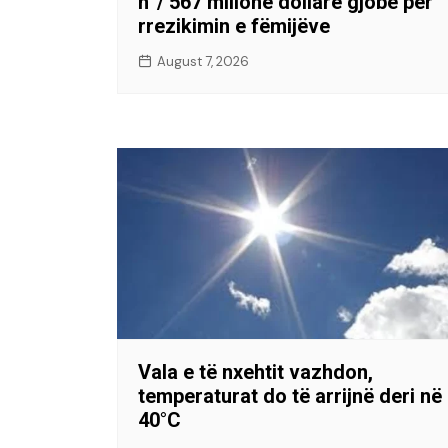
n”/ 567 milionë dollarë gjobë për
rrezikimin e fëmijëve
August 7, 2026
Vala e të nxehtit vazhdon,
temperaturat do të arrijnë deri në
40°C