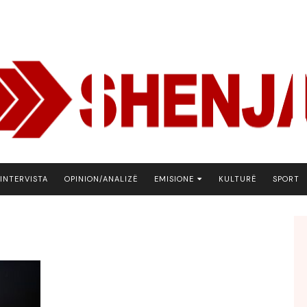
INTERVISTA
OPINION/ANALIZË
EMISIONE
KULTURË
SPORT
ARENA
BOTA NE FOKUS
EKONOMIKS
EMISION DEBATIV
FJALA