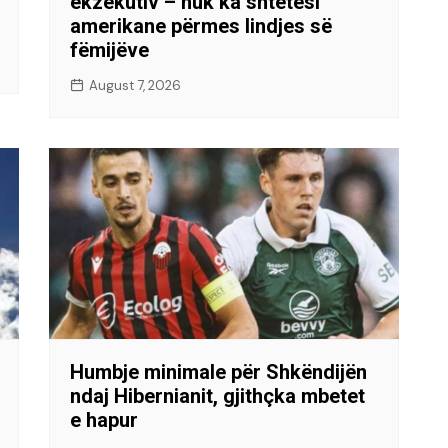
ekzekutiv – nuk ka shtetësi
amerikane përmes lindjes së
fëmijëve
August 7, 2026
Humbje minimale për Shkëndijën
ndaj Hibernianit, gjithçka mbetet
e hapur