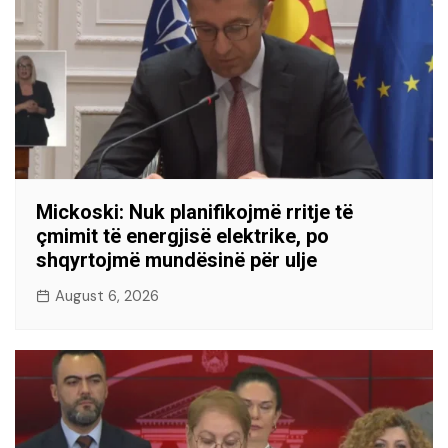
Mickoski: Nuk planifikojmë rritje të
çmimit të energjisë elektrike, po
shqyrtojmë mundësinë për ulje
August 6, 2026