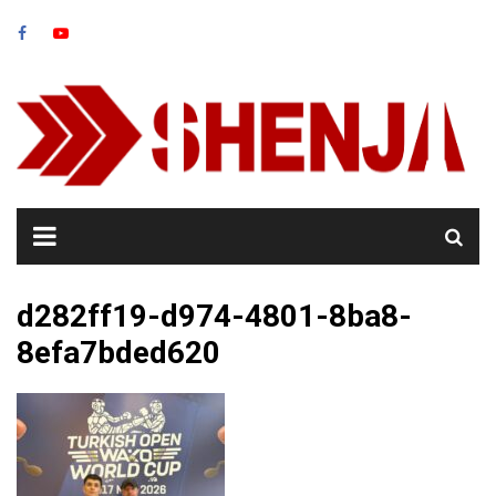
Skip
to
content
d282ff19-d974-4801-8ba8-
8efa7bded620