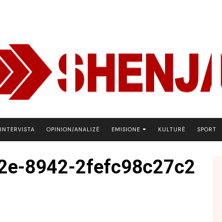
INTERVISTA
OPINION/ANALIZË
EMISIONE
KULTURË
SPORT
ARENA
2e-8942-2fefc98c27c2
BOTA NE FOKUS
EKONOMIKS
EMISION DEBATIV
FJALA