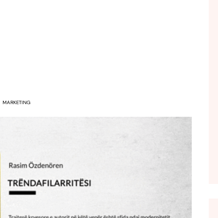
FOL POPULL
GJURMË
INTERVISTA EMISION
KONAKU
KU E KISHIM FJALEN
LIGJERATE FETARE
MARKETING
PARADITE ME NE
PIKËPAMJE
RECETA E DITES
RELAKS
RETRO JAVORE