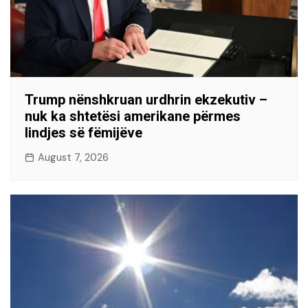
Trump nënshkruan urdhrin ekzekutiv –
nuk ka shtetësi amerikane përmes
lindjes së fëmijëve
August 7, 2026