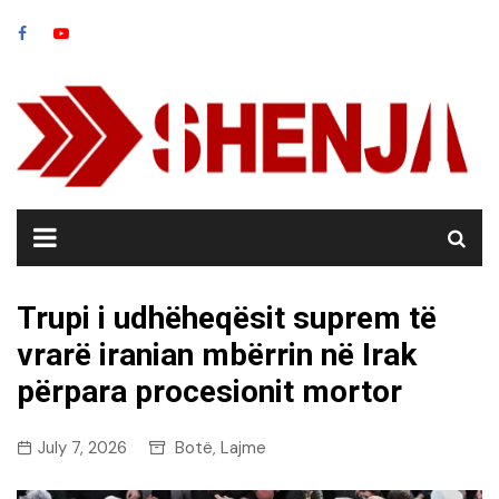
Skip
to
content
Trupi i udhëheqësit suprem të
vrarë iranian mbërrin në Irak
përpara procesionit mortor
July 7, 2026
Botë
Lajme
,