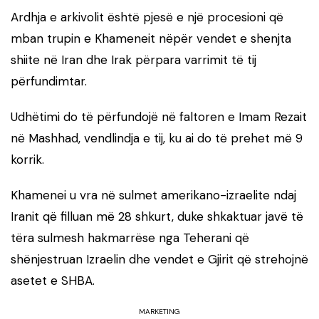
Ardhja e arkivolit është pjesë e një procesioni që
mban trupin e Khameneit nëpër vendet e shenjta
shiite në Iran dhe Irak përpara varrimit të tij
përfundimtar.
Udhëtimi do të përfundojë në faltoren e Imam Rezait
në Mashhad, vendlindja e tij, ku ai do të prehet më 9
korrik.
Khamenei u vra në sulmet amerikano-izraelite ndaj
Iranit që filluan më 28 shkurt, duke shkaktuar javë të
tëra sulmesh hakmarrëse nga Teherani që
shënjestruan Izraelin dhe vendet e Gjirit që strehojnë
asetet e SHBA.
MARKETING