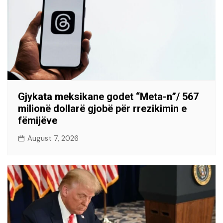
Gjykata meksikane godet “Meta-n”/ 567
milionë dollarë gjobë për rrezikimin e
fëmijëve
August 7, 2026