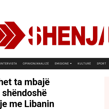
INTERVISTA
OPINION/ANALIZË
EMISIONE
KULTURË
SPORT
ARENA
het ta mbajë
BOTA NE FOKUS
ë shëndoshë
EKONOMIKS
EMISION DEBATIV
je me Libanin
FJALA