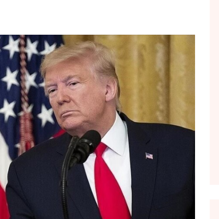
FOL POPULL
GJURMË
INTERVISTA EMISION
KONAKU
KU E KISHIM FJALEN
LIGJERATE FETARE
PARADITE ME NE
PIKËPAMJE
RECETA E DITES
RELAKS
RETRO JAVORE