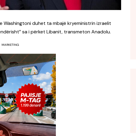
 Washingtoni duhet ta mbajë kryeministrin izraelit
ërisht” sa i përket Libanit, transmeton Anadolu.
MARKETING