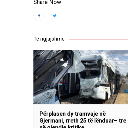
Share Now
Të ngjajshme
Përplasen dy tramvaje në
Gjermani, rreth 25 të lënduar– tre
në gjendje kritike