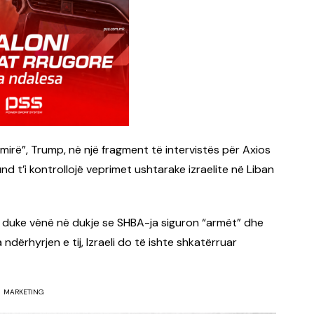
mirë”, Trump, në një fragment të intervistës për Axios
d t’i kontrollojë veprimet ushtarake izraelite në Liban
 duke vënë në dukje se SHBA-ja siguron “armët” dhe
ërhyrjen e tij, Izraeli do të ishte shkatërruar
MARKETING