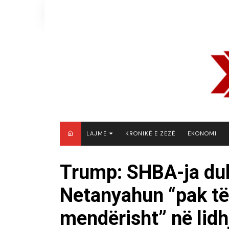
Skip
to
content
LAJME
KRONIKË E ZEZË
EKONOMI
MAQEDONI E VERIUT
Trump: SHBA-ja du
KOSOVË
Netanyahun “pak t
SHQIPËRI
RAJON
mendërisht” në lidh
BOTË