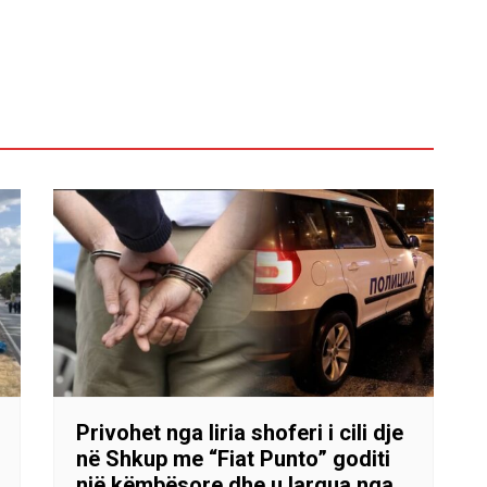
Privohet nga liria shoferi i cili dje
në Shkup me “Fiat Punto” goditi
një këmbësore dhe u largua nga