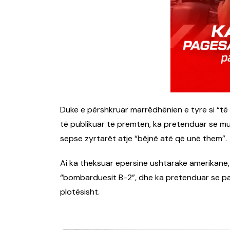
Duke e përshkruar marrëdhënien e tyre si “të 
të publikuar të premten, ka pretenduar se mun
sepse zyrtarët atje “bëjnë atë që unë them”.
Ai ka theksuar epërsinë ushtarake amerikane,
“bombarduesit B-2”, dhe ka pretenduar se pa nd
plotësisht.