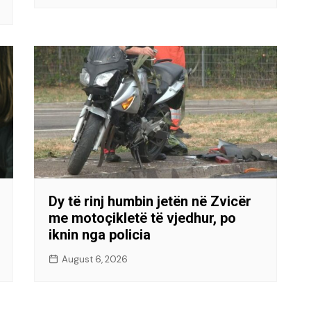
Dy të rinj humbin jetën në Zvicër
me motoçikletë të vjedhur, po
iknin nga policia
August 6, 2026