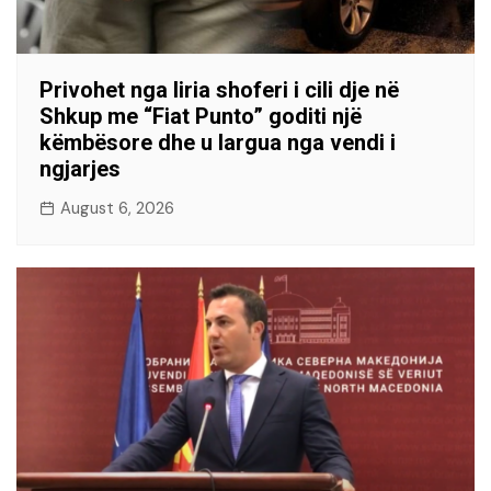
Privohet nga liria shoferi i cili dje në
Shkup me “Fiat Punto” goditi një
këmbësore dhe u largua nga vendi i
ngjarjes
August 6, 2026