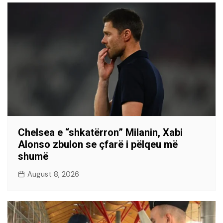
Chelsea e “shkatërron” Milanin, Xabi
Alonso zbulon se çfarë i pëlqeu më
shumë
August 8, 2026