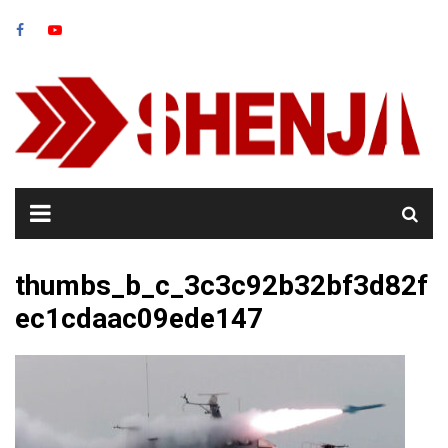
Skip
to
content
thumbs_b_c_3c3c92b32bf3d82f
ec1cdaac09ede147