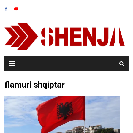
Skip
to
content
flamuri shqiptar