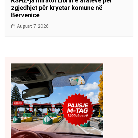
KSHZ-ja miratoi Librin e afateve për
zgjedhjet për kryetar komune në
Bërvenicë
August 7, 2026