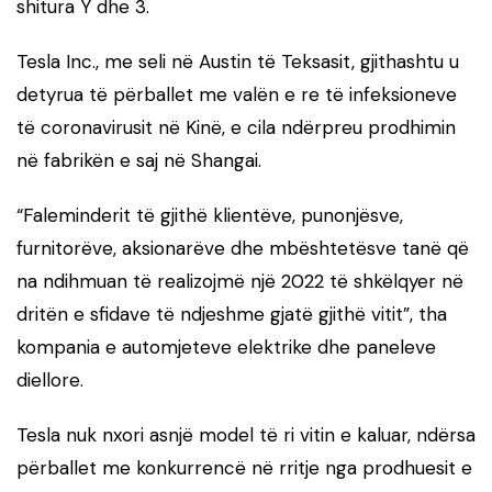
shitura Y dhe 3.
Tesla Inc., me seli në Austin të Teksasit, gjithashtu u
detyrua të përballet me valën e re të infeksioneve
të coronavirusit në Kinë, e cila ndërpreu prodhimin
në fabrikën e saj në Shangai.
“Faleminderit të gjithë klientëve, punonjësve,
furnitorëve, aksionarëve dhe mbështetësve tanë që
na ndihmuan të realizojmë një 2022 të shkëlqyer në
dritën e sfidave të ndjeshme gjatë gjithë vitit”, tha
kompania e automjeteve elektrike dhe paneleve
diellore.
Tesla nuk nxori asnjë model të ri vitin e kaluar, ndërsa
përballet me konkurrencë në rritje nga prodhuesit e