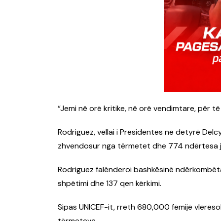
“Jemi në orë kritike, në orë vendimtare, për t
Rodriguez, vëllai i Presidentes në detyrë Delc
zhvendosur nga tërmetet dhe 774 ndërtesa ja
Rodriguez falënderoi bashkësinë ndërkombëta
shpëtimi dhe 137 qen kërkimi.
Sipas UNICEF-it, rreth 680,000 fëmijë vlerë
tërmeteve.