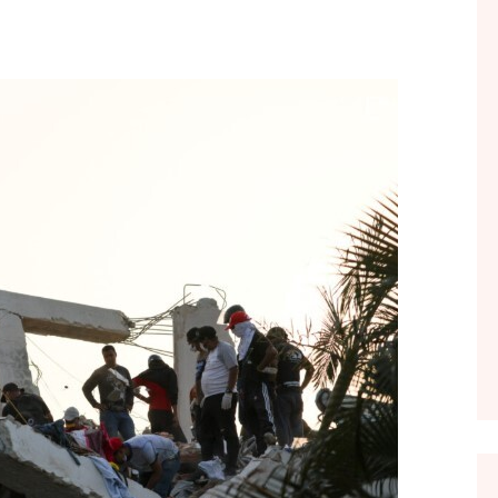
FOL POPULL
GJURMË
INTERVISTA EMISION
KONAKU
KU E KISHIM FJALEN
LIGJERATE FETARE
PARADITE ME NE
PIKËPAMJE
RECETA E DITES
RELAKS
RETRO JAVORE