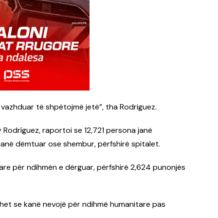
ë vazhduar të shpëtojmë jetë”, tha Rodriguez.
y Rodríguez, raportoi se 12,721 persona janë
në dëmtuar ose shembur, përfshirë spitalet.
re për ndihmën e dërguar, përfshirë 2,624 punonjës
sohet se kanë nevojë për ndihmë humanitare pas