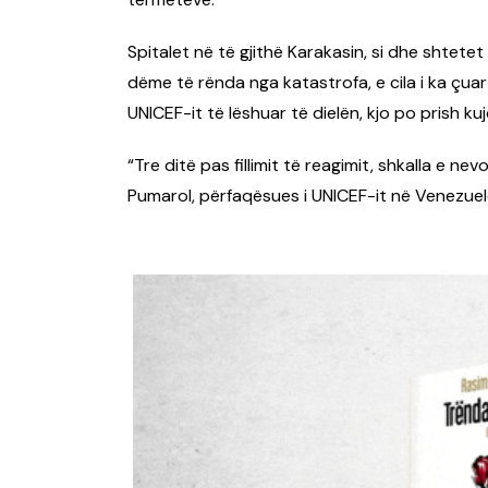
Spitalet në të gjithë Karakasin, si dhe shtet
dëme të rënda nga katastrofa, e cila i ka çuar 
UNICEF-it të lëshuar të dielën, kjo po prish k
“Tre ditë pas fillimit të reagimit, shkalla e 
Pumarol, përfaqësues i UNICEF-it në Venezuel