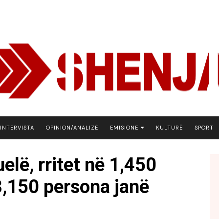
INTERVISTA
OPINION/ANALIZË
EMISIONE
KULTURË
SPORT
ARENA
lë, rritet në 1,450
BOTA NE FOKUS
3,150 persona janë
EKONOMIKS
EMISION DEBATIV
FJALA