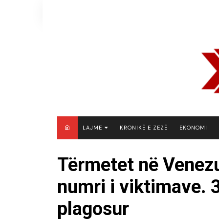
Skip
to
content
LAJME
KRONIKË E ZEZË
EKONOMI
MAQEDONI E VERIUT
Tërmetet në Venezue
KOSOVË
numri i viktimave. 
SHQIPËRI
RAJON
plagosur
BOTË