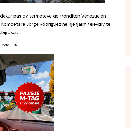
 vdekur pas dy tërmeteve që tronditën Venezuelën
 Kombëtare Jorge Rodriguez në një fjalim televiziv të
plagosur.
MARKETING