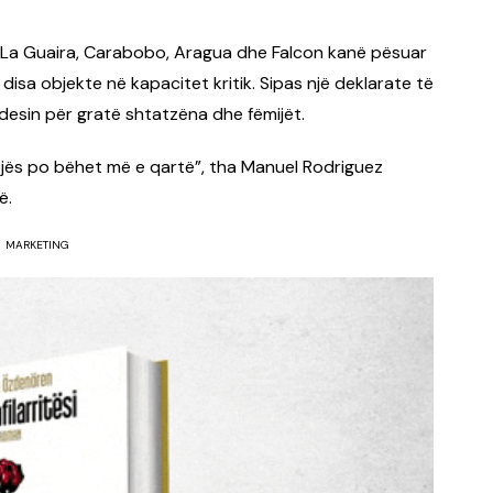
et La Guaira, Carabobo, Aragua dhe Falcon kanë pësuar
disa objekte në kapacitet kritik. Sipas një deklarate të
ujdesin për gratë shtatzëna dhe fëmijët.
nevojës po bëhet më e qartë”, tha Manuel Rodriguez
ë.
MARKETING