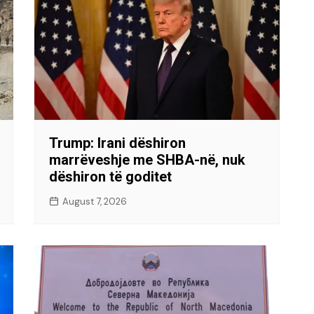
Trump: Irani dëshiron
marrëveshje me SHBA-në, nuk
dëshiron të goditet
August 7, 2026