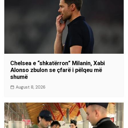
Chelsea e “shkatërron” Milanin, Xabi
Alonso zbulon se çfarë i pëlqeu më
shumë
August 8, 2026