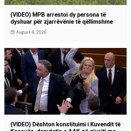
(VIDEO) MPB arrestoi dy persona të
dyshuar për zjarrëvënie të qëllimshme
August 8, 2026
(VIDEO) Dështon konstituimi i Kuvendit të