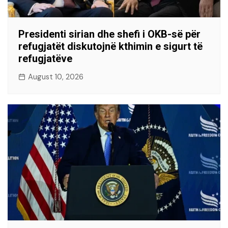
Presidenti sirian dhe shefi i OKB-së për
refugjatët diskutojnë kthimin e sigurt të
refugjatëve
August 10, 2026