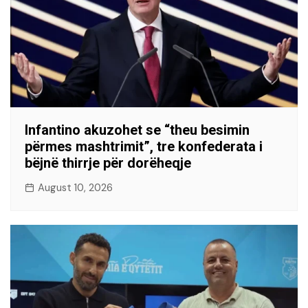
Infantino akuzohet se “theu besimin
përmes mashtrimit”, tre konfederata i
bëjnë thirrje për dorëheqje
August 10, 2026