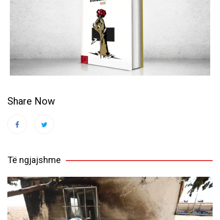
Share Now
Të ngjajshme