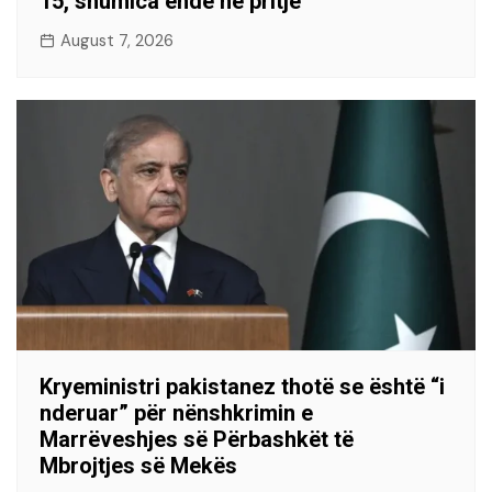
15, shumica ende në pritje
August 7, 2026
Kryeministri pakistanez thotë se është “i
nderuar” për nënshkrimin e
Marrëveshjes së Përbashkët të
Mbrojtjes së Mekës