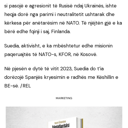
si pasojë e agresionit të Rusisë ndaj Ukrainës, ishte
heqja dorë nga parimi i neutralitetit ushtarak dhe
kërkesa për anëtarësim në NATO. Të njëjtën gjë e ka
bërë edhe fqinji i saj, Finlanda.
Suedia, aktivisht, e ka mbështetur edhe misionin
paqeruajtës të NATO-s, KFOR, në Kosovë.
Në pjesën e dytë të vitit 2023, Suedia do t’ia
dorëzojë Spanjës kryesimin e radhës me Këshillin e
BE-së. /REL
MARKETING