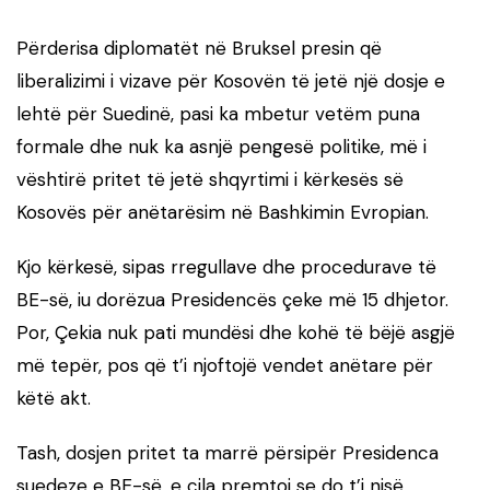
Përderisa diplomatët në Bruksel presin që
liberalizimi i vizave për Kosovën të jetë një dosje e
lehtë për Suedinë, pasi ka mbetur vetëm puna
formale dhe nuk ka asnjë pengesë politike, më i
vështirë pritet të jetë shqyrtimi i kërkesës së
Kosovës për anëtarësim në Bashkimin Evropian.
Kjo kërkesë, sipas rregullave dhe procedurave të
BE-së, iu dorëzua Presidencës çeke më 15 dhjetor.
Por, Çekia nuk pati mundësi dhe kohë të bëjë asgjë
më tepër, pos që t’i njoftojë vendet anëtare për
këtë akt.
Tash, dosjen pritet ta marrë përsipër Presidenca
suedeze e BE-së, e cila premtoi se do t’i nisë