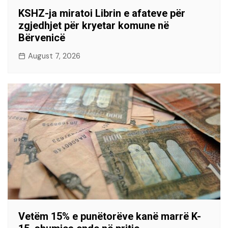
KSHZ-ja miratoi Librin e afateve për
zgjedhjet për kryetar komune në
Bërvenicë
August 7, 2026
Vetëm 15% e punëtorëve kanë marrë K-