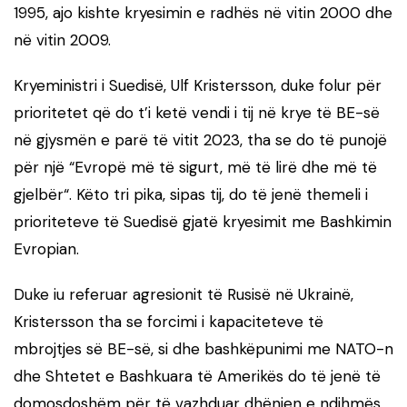
1995, ajo kishte kryesimin e radhës në vitin 2000 dhe
në vitin 2009.
Kryeministri i Suedisë, Ulf Kristersson, duke folur për
prioritetet që do t’i ketë vendi i tij në krye të BE-së
në gjysmën e parë të vitit 2023, tha se do të punojë
për një “Evropë më të sigurt, më të lirë dhe më të
gjelbër“. Këto tri pika, sipas tij, do të jenë themeli i
prioriteteve të Suedisë gjatë kryesimit me Bashkimin
Evropian.
Duke iu referuar agresionit të Rusisë në Ukrainë,
Kristersson tha se forcimi i kapaciteteve të
mbrojtjes së BE-së, si dhe bashkëpunimi me NATO-n
dhe Shtetet e Bashkuara të Amerikës do të jenë të
domosdoshëm për të vazhduar dhënien e ndihmës