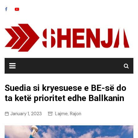
Skip
to
content
Suedia si kryesuese e BE-së do
ta ketë prioritet edhe Ballkanin
January 1, 2023
Lajme
Rajon
,