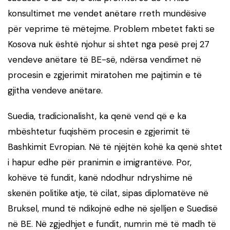
konsultimet me vendet anëtare rreth mundësive
për veprime të mëtejme. Problem mbetet fakti se
Kosova nuk është njohur si shtet nga pesë prej 27
vendeve anëtare të BE-së, ndërsa vendimet në
procesin e zgjerimit miratohen me pajtimin e të
gjitha vendeve anëtare.
Suedia, tradicionalisht, ka qenë vend që e ka
mbështetur fuqishëm procesin e zgjerimit të
Bashkimit Evropian. Në të njëjtën kohë ka qenë shtet
i hapur edhe për pranimin e imigrantëve. Por,
kohëve të fundit, kanë ndodhur ndryshime në
skenën politike atje, të cilat, sipas diplomatëve në
Bruksel, mund të ndikojnë edhe në sjelljen e Suedisë
në BE. Në zgjedhjet e fundit, numrin më të madh të