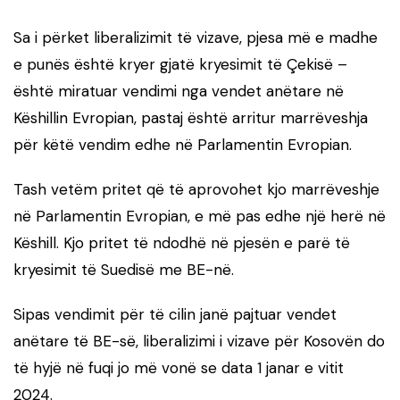
Sa i përket liberalizimit të vizave, pjesa më e madhe
e punës është kryer gjatë kryesimit të Çekisë –
është miratuar vendimi nga vendet anëtare në
Këshillin Evropian, pastaj është arritur marrëveshja
për këtë vendim edhe në Parlamentin Evropian.
Tash vetëm pritet që të aprovohet kjo marrëveshje
në Parlamentin Evropian, e më pas edhe një herë në
Këshill. Kjo pritet të ndodhë në pjesën e parë të
kryesimit të Suedisë me BE-në.
Sipas vendimit për të cilin janë pajtuar vendet
anëtare të BE-së, liberalizimi i vizave për Kosovën do
të hyjë në fuqi jo më vonë se data 1 janar e vitit
2024.