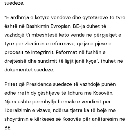
suedeze.
“E ardhmja e këtyre vendeve dhe qytetarëve të tyre
është në Bashkimin Evropian. BE-ja duhet të
vazhdojë t’i mbështesë këto vende në përpjekjet e
tyre për zbatimin e reformave, që janë pjesë e
procesit të integrimit. Reformat në fushën e
drejtësisë dhe sundimit të ligjit janë kyçe“, thuhet në
dokumentet suedeze.
Pritet që Presidenca suedeze të vazhdojë punën
edhe rreth dy çështjeve të lidhura me Kosovën.
Njëra është përmbyllja formale e vendimit për
liberalizimin e vizave, ndërsa tjetra ka të bëjë me
shqyrtimin e kërkesës së Kosovës për anëtarësim në
BE.