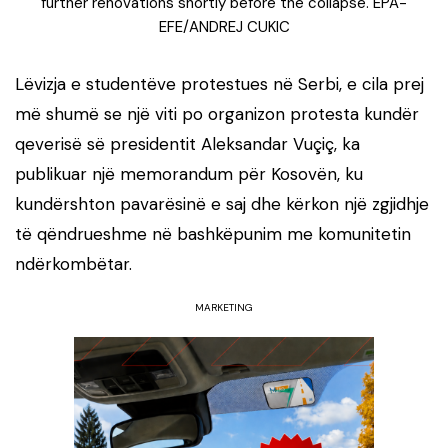
further renovations shortly before the collapse. EPA-
EFE/ANDREJ CUKIC
Lëvizja e studentëve protestues në Serbi, e cila prej
më shumë se një viti po organizon protesta kundër
qeverisë së presidentit Aleksandar Vuçiç, ka
publikuar një memorandum për Kosovën, ku
kundërshton pavarësinë e saj dhe kërkon një zgjidhje
të qëndrueshme në bashkëpunim me komunitetin
ndërkombëtar.
MARKETING