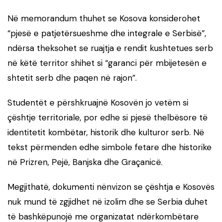
Në memorandum thuhet se Kosova konsiderohet
“pjesë e patjetërsueshme dhe integrale e Serbisë”,
ndërsa theksohet se ruajtja e rendit kushtetues serb
në këtë territor shihet si “garanci për mbijetesën e
shtetit serb dhe paqen në rajon”.
Studentët e përshkruajnë Kosovën jo vetëm si
çështje territoriale, por edhe si pjesë thelbësore të
identitetit kombëtar, historik dhe kulturor serb. Në
tekst përmenden edhe simbole fetare dhe historike
në Prizren, Pejë, Banjska dhe Graçanicë.
Megjithatë, dokumenti nënvizon se çështja e Kosovës
nuk mund të zgjidhet në izolim dhe se Serbia duhet
të bashkëpunojë me organizatat ndërkombëtare