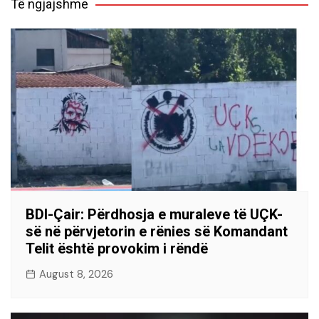
Të ngjajshme
BDI-Çair: Përdhosja e muraleve të UÇK-
së në përvjetorin e rënies së Komandant
Telit është provokim i rëndë
August 8, 2026