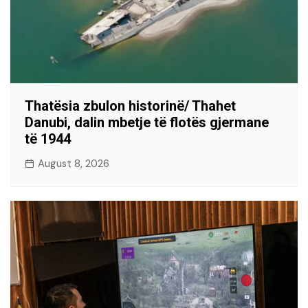
Thatësia zbulon historinë/ Thahet
Danubi, dalin mbetje të flotës gjermane
të 1944
August 8, 2026