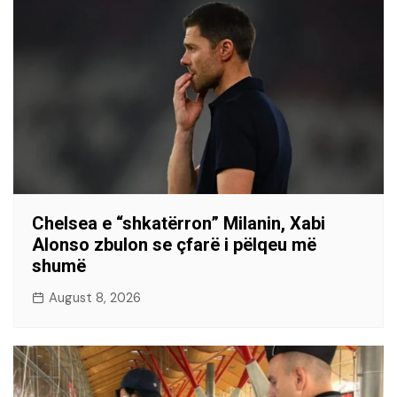
Chelsea e “shkatërron” Milanin, Xabi
Alonso zbulon se çfarë i pëlqeu më
shumë
August 8, 2026