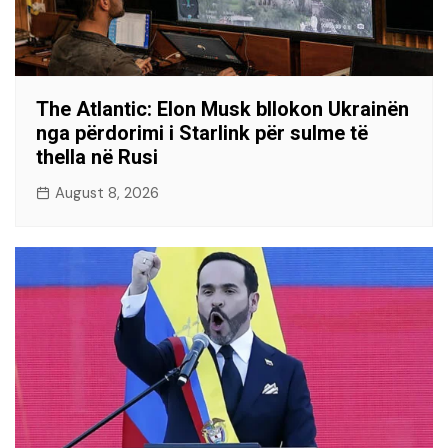
The Atlantic: Elon Musk bllokon Ukrainën
nga përdorimi i Starlink për sulme të
thella në Rusi
August 8, 2026