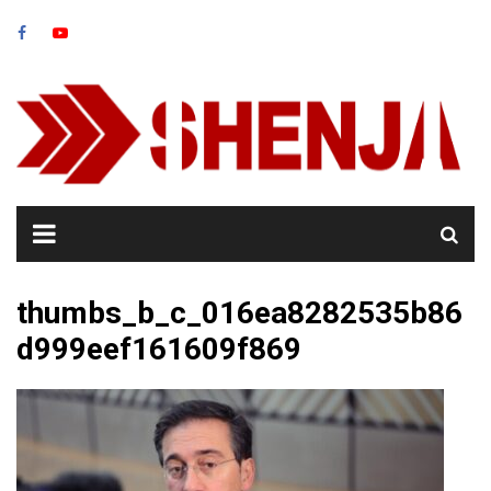
Skip
to
content
thumbs_b_c_016ea8282535b86
d999eef161609f869