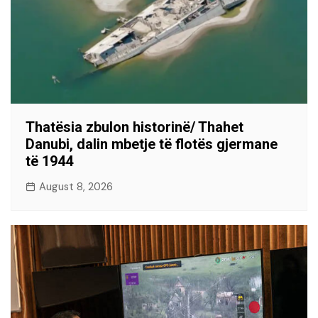
Thatësia zbulon historinë/ Thahet
Danubi, dalin mbetje të flotës gjermane
të 1944
August 8, 2026