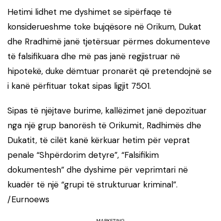
Hetimi lidhet me dyshimet se sipërfaqe të
konsiderueshme toke bujqësore në Orikum, Dukat
dhe Rradhimë janë tjetërsuar përmes dokumenteve
të falsifikuara dhe më pas janë regjistruar në
hipotekë, duke dëmtuar pronarët që pretendojnë se
i kanë përfituar tokat sipas ligjit 7501.
Sipas të njëjtave burime, kallëzimet janë depozituar
nga një grup banorësh të Orikumit, Radhimës dhe
Dukatit, të cilët kanë kërkuar hetim për veprat
penale “Shpërdorim detyre”, “Falsifikim
dokumentesh” dhe dyshime për veprimtari në
kuadër të një “grupi të strukturuar kriminal”.
/Eurnoews
MARKETING