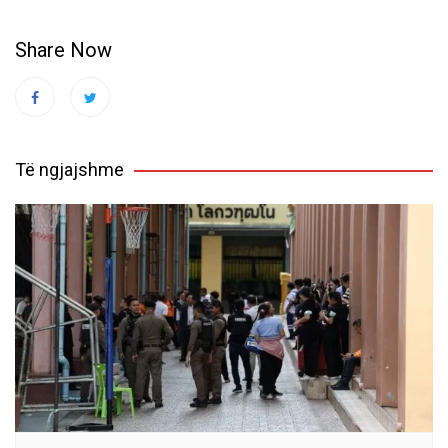
Share Now
Të ngjajshme