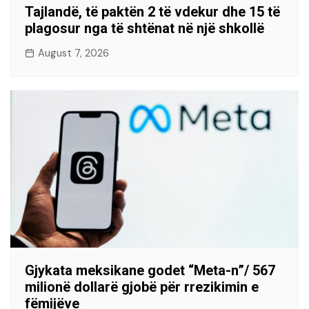
Tajlandë, të paktën 2 të vdekur dhe 15 të
plagosur nga të shtënat në një shkollë
August 7, 2026
Gjykata meksikane godet “Meta-n”/ 567
milionë dollarë gjobë për rrezikimin e
fëmijëve