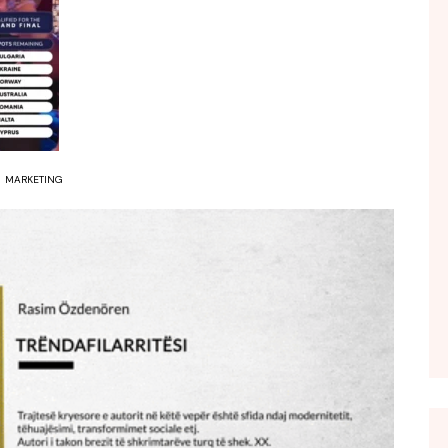
FOL POPULL
GJURMË
INTERVISTA EMISION
KONAKU
KU E KISHIM FJALEN
MARKETING
LIGJERATE FETARE
PARADITE ME NE
PIKËPAMJE
RECETA E DITES
RELAKS
RETRO JAVORE