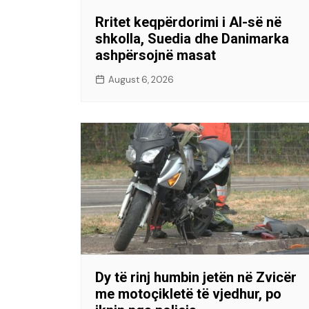
Rritet keqpërdorimi i AI-së në
shkolla, Suedia dhe Danimarka
ashpërsojnë masat
August 6, 2026
Dy të rinj humbin jetën në Zvicër
me motoçikletë të vjedhur, po