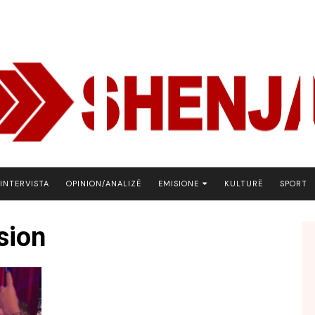
INTERVISTA
OPINION/ANALIZË
EMISIONE
KULTURË
SPORT
ARENA
sion
BOTA NE FOKUS
EKONOMIKS
EMISION DEBATIV
FJALA