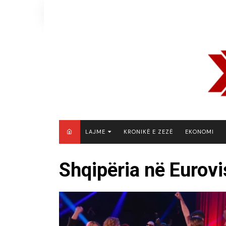
Skip
to
content
LAJME
KRONIKË E ZEZË
EKONOMI
MAQEDONI E VERIUT
Shqipëria në Eurovi
KOSOVË
SHQIPËRI
RAJON
BOTË