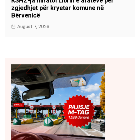
KSHZ-ja miratoi Librin e afateve për
zgjedhjet për kryetar komune në
Bërvenicë
August 7, 2026