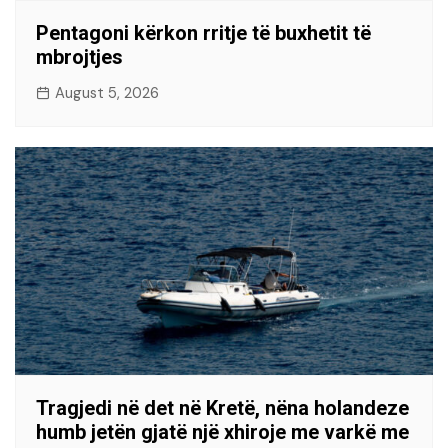
Pentagoni kërkon rritje të buxhetit të
mbrojtjes
August 5, 2026
Tragjedi në det në Kretë, nëna holandeze
humb jetën gjatë një xhiroje me varkë me