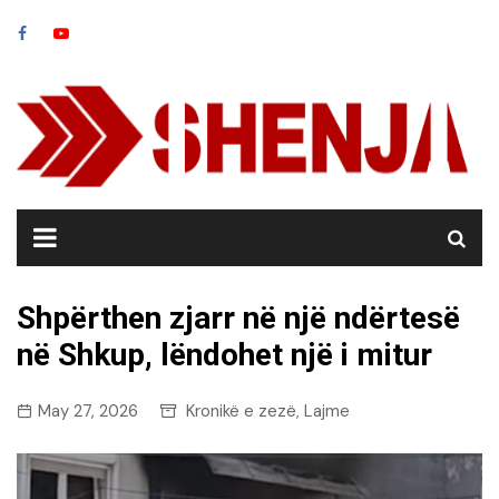
Skip
to
content
Shpërthen zjarr në një ndërtesë
në Shkup, lëndohet një i mitur
May 27, 2026
Kronikë e zezë
Lajme
,