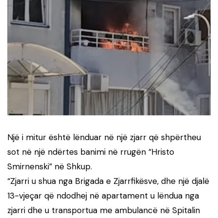
Një i mitur është lënduar në një zjarr që shpërtheu
sot në një ndërtes banimi në rrugën “Hristo
Smirnenski” në Shkup.
“Zjarri u shua nga Brigada e Zjarrfikësve, dhe një djalë
13-vjeçar që ndodhej në apartament u lëndua nga
zjarri dhe u transportua me ambulancë në Spitalin