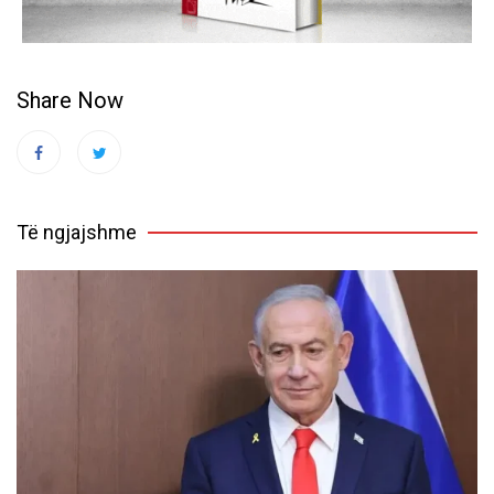
Share Now
Të ngjajshme