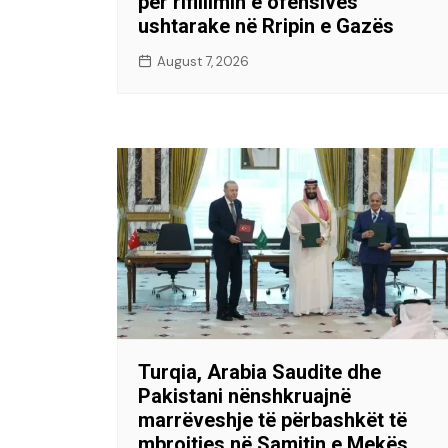
për rifillimin e ofensivës
ushtarake në Rripin e Gazës
August 7, 2026
Turqia, Arabia Saudite dhe
Pakistani nënshkruajnë
marrëveshje të përbashkët të
mbrojtjes në Samitin e Mekës