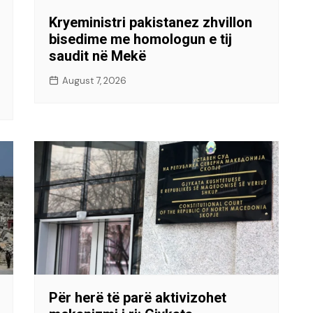
Kryeministri pakistanez zhvillon
bisedime me homologun e tij
saudit në Mekë
August 7, 2026
Për herë të parë aktivizohet