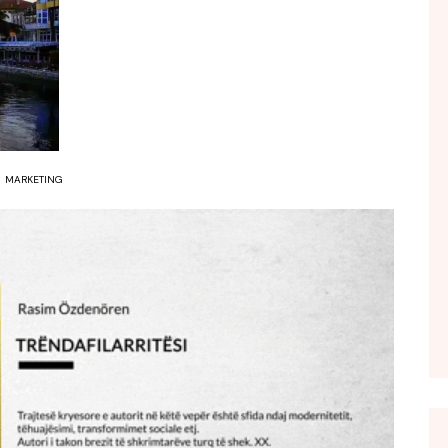
FOL POPULL
GJURMË
INTERVISTA EMISION
KONAKU
KU E KISHIM FJALEN
MARKETING
LIGJERATE FETARE
PARADITE ME NE
PIKËPAMJE
RECETA E DITES
RELAKS
RETRO JAVORE