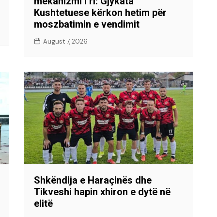
mekanizmi i ri: Gjykata
Kushtetuese kërkon hetim për
moszbatimin e vendimit
August 7, 2026
Shkëndija e Haraçinës dhe
Tikveshi hapin xhiron e dytë në
elitë