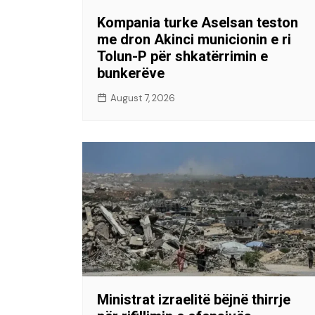
Kompania turke Aselsan teston
me dron Akinci municionin e ri
Tolun-P për shkatërrimin e
bunkerëve
August 7, 2026
Ministrat izraelitë bëjnë thirrje