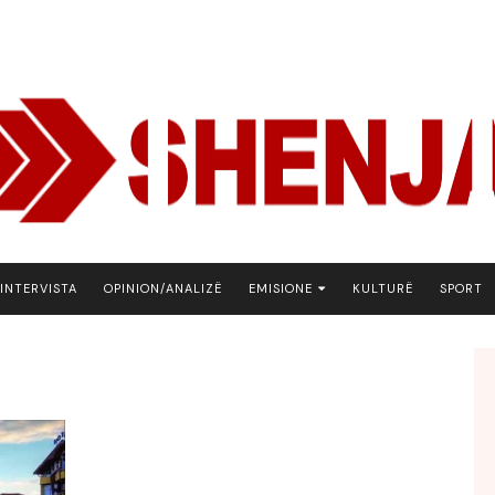
INTERVISTA
OPINION/ANALIZË
EMISIONE
KULTURË
SPORT
ARENA
BOTA NE FOKUS
EKONOMIKS
EMISION DEBATIV
FJALA