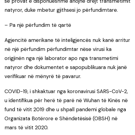
se provat e disponueshme anojnë drejt transmetimit
natyror, duke mbetur gjithsesi jo përfundimtare.
– Pa një përfundim të qartë
Agjencitë amerikane të inteligjencës nuk kanë arritur
në një përfundim përfundimtar nëse virusi ka
origjinën nga një laborator apo nga transmetimi
natyror dhe dokumentet e sapopublikuara nuk janë
verifikuar në mënyrë të pavarur.
COVID-19, i shkaktuar nga koronavirusi SARS-CoV-2,
u identifikua për herë të parë në Wuhan të Kinës në
fund të vitit 2019 dhe u shpall pandemi globale nga
Organizata Botërore e Shëndetësisë (OBSH) në
mars të vitit 2020.