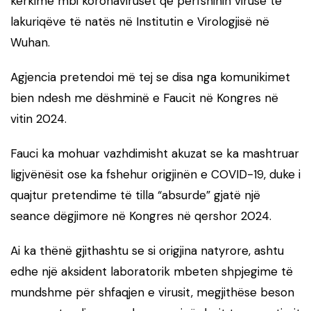
kërkime mbi koronaviruset që përfshinin viruse të
lakuriqëve të natës në Institutin e Virologjisë në
Wuhan.
Agjencia pretendoi më tej se disa nga komunikimet
bien ndesh me dëshminë e Faucit në Kongres në
vitin 2024.
Fauci ka mohuar vazhdimisht akuzat se ka mashtruar
ligjvënësit ose ka fshehur origjinën e COVID-19, duke i
quajtur pretendime të tilla “absurde” gjatë një
seance dëgjimore në Kongres në qershor 2024.
Ai ka thënë gjithashtu se si origjina natyrore, ashtu
edhe një aksident laboratorik mbeten shpjegime të
mundshme për shfaqjen e virusit, megjithëse beson