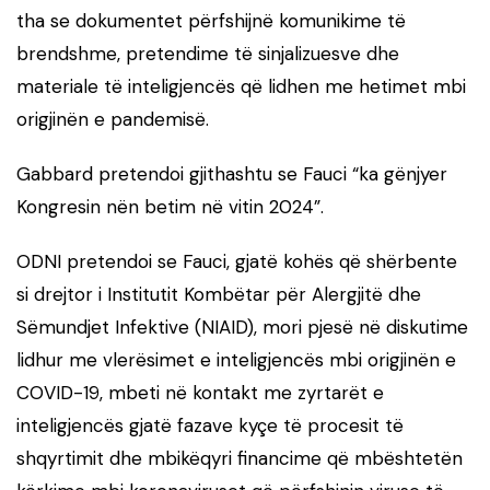
tha se dokumentet përfshijnë komunikime të
brendshme, pretendime të sinjalizuesve dhe
materiale të inteligjencës që lidhen me hetimet mbi
origjinën e pandemisë.
Gabbard pretendoi gjithashtu se Fauci “ka gënjyer
Kongresin nën betim në vitin 2024”.
ODNI pretendoi se Fauci, gjatë kohës që shërbente
si drejtor i Institutit Kombëtar për Alergjitë dhe
Sëmundjet Infektive (NIAID), mori pjesë në diskutime
lidhur me vlerësimet e inteligjencës mbi origjinën e
COVID-19, mbeti në kontakt me zyrtarët e
inteligjencës gjatë fazave kyçe të procesit të
shqyrtimit dhe mbikëqyri financime që mbështetën