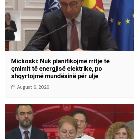
Mickoski: Nuk planifikojmë rritje të
çmimit të energjisë elektrike, po
shqyrtojmë mundësinë për ulje
August 6, 2026