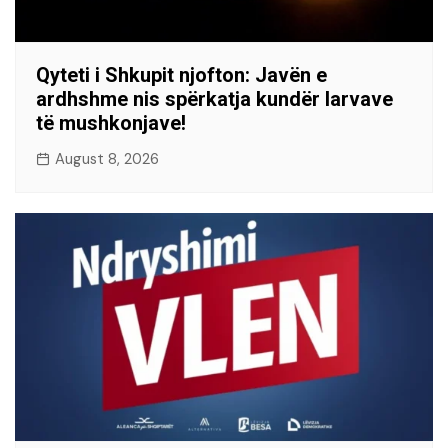
Qyteti i Shkupit njofton: Javën e
ardhshme nis spërkatja kundër larvave
të mushkonjave!
August 8, 2026