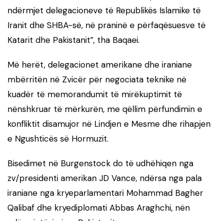
ndërmjet delegacioneve të Republikës Islamike të
Iranit dhe SHBA-së, në praninë e përfaqësuesve të
Katarit dhe Pakistanit”, tha Baqaei.
Më herët, delegacionet amerikane dhe iraniane
mbërritën në Zvicër për negociata teknike në
kuadër të memorandumit të mirëkuptimit të
nënshkruar të mërkurën, me qëllim përfundimin e
konfliktit disamujor në Lindjen e Mesme dhe rihapjen
e Ngushticës së Hormuzit.
Bisedimet në Burgenstock do të udhëhiqen nga
zv/presidenti amerikan JD Vance, ndërsa nga pala
iraniane nga kryeparlamentari Mohammad Bagher
Qalibaf dhe kryediplomati Abbas Araghchi, nën