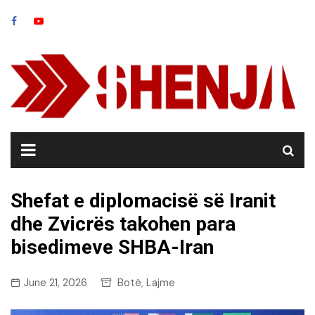
Skip
to
content
Shefat e diplomacisë së Iranit
dhe Zvicrës takohen para
bisedimeve SHBA-Iran
June 21, 2026
Botë
Lajme
,