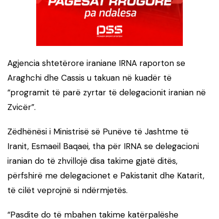
Agjencia shtetërore iraniane IRNA raporton se
Araghchi dhe Cassis u takuan në kuadër të
“programit të parë zyrtar të delegacionit iranian në
Zvicër”.
Zëdhënësi i Ministrisë së Punëve të Jashtme të
Iranit, Esmaeil Baqaei, tha për IRNA se delegacioni
iranian do të zhvillojë disa takime gjatë ditës,
përfshirë me delegacionet e Pakistanit dhe Katarit,
të cilët veprojnë si ndërmjetës.
“Pasdite do të mbahen takime katërpalëshe