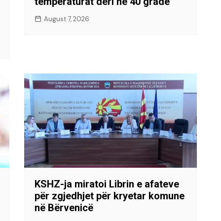
temperaturat deri në 40 gradë
August 7, 2026
KSHZ-ja miratoi Librin e afateve
për zgjedhjet për kryetar komune
në Bërvenicë