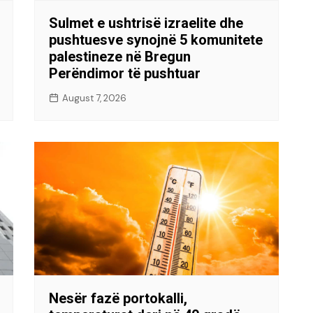
Sulmet e ushtrisë izraelite dhe
pushtuesve synojnë 5 komunitete
palestineze në Bregun
Perëndimor të pushtuar
August 7, 2026
Nesër fazë portokalli,