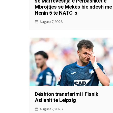
se Marrëveshja e Përbashkët e
Mbrojtjes së Mekës bie ndesh me
Nenin 5 të NATO-s
August 7, 2026
Dështon transferimi i Fisnik
Asllanit te Leipzig
August 7, 2026