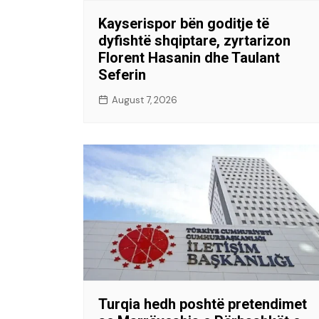
Kayserispor bën goditje të
dyfishtë shqiptare, zyrtarizon
Florent Hasanin dhe Taulant
Seferin
August 7, 2026
Turqia hedh poshtë pretendimet