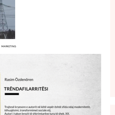
FOL POPULL
GJURMË
INTERVISTA EMISION
KONAKU
KU E KISHIM FJALEN
MARKETING
LIGJERATE FETARE
PARADITE ME NE
PIKËPAMJE
RECETA E DITES
RELAKS
RETRO JAVORE