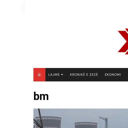
Skip
to
content
LAJME
KRONIKË E ZEZË
EKONOMI
MAQEDONI E VERIUT
bm
KOSOVË
SHQIPËRI
RAJON
BOTË