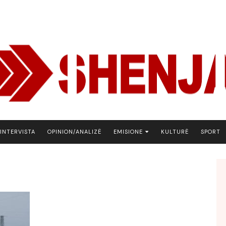
INTERVISTA
OPINION/ANALIZË
EMISIONE
KULTURË
SPORT
ARENA
BOTA NE FOKUS
EKONOMIKS
EMISION DEBATIV
FJALA