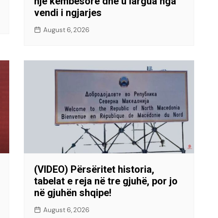
një këmbësore dhe u largua nga
vendi i ngjarjes
August 6, 2026
(VIDEO) Përsëritet historia,
tabelat e reja në tre gjuhë, por jo
në gjuhën shqipe!
August 6, 2026