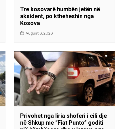
Tre kosovarë humbën jetën në
aksident, po ktheheshin nga
Kosova
August 6, 2026
Privohet nga liria shoferi i cili dje
në Shkup me “Fiat Punto” goditi