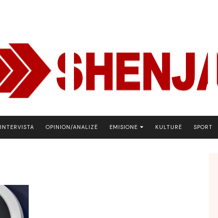
INTERVISTA
OPINION/ANALIZË
EMISIONE
KULTURË
SPORT
ARENA
BOTA NE FOKUS
EKONOMIKS
EMISION DEBATIV
FJALA