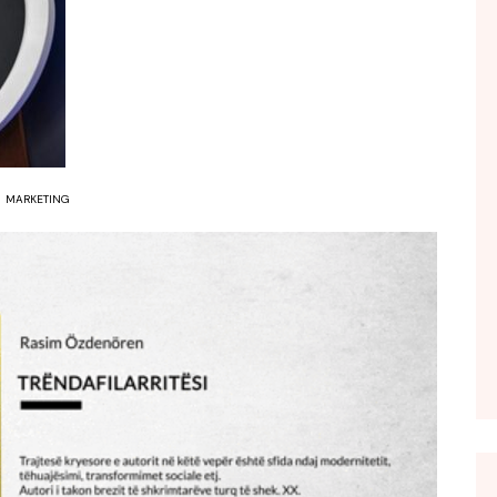
FOL POPULL
GJURMË
INTERVISTA EMISION
KONAKU
KU E KISHIM FJALEN
MARKETING
LIGJERATE FETARE
PARADITE ME NE
PIKËPAMJE
RECETA E DITES
RELAKS
RETRO JAVORE