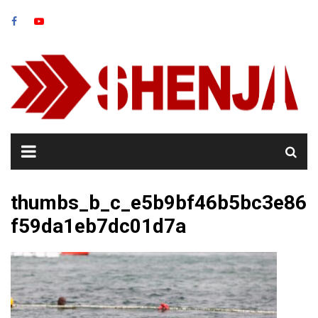
Skip
to
content
thumbs_b_c_e5b9bf46b5bc3e86
f59da1eb7dc01d7a