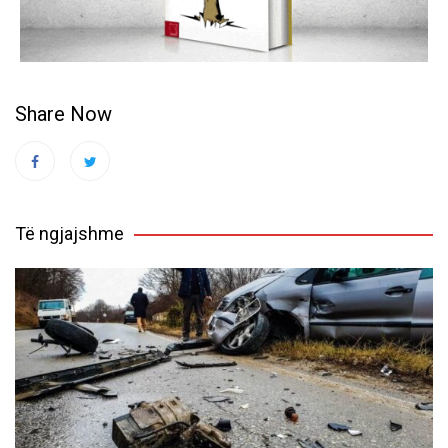
Share Now
Të ngjajshme