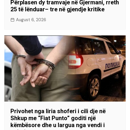
Përplasen dy tramvaje në Gjermani, rreth
25 të lënduar– tre në gjendje kritike
August 6, 2026
Privohet nga liria shoferi i cili dje në
Shkup me “Fiat Punto” goditi një
këmbësore dhe u largua nga vendi i