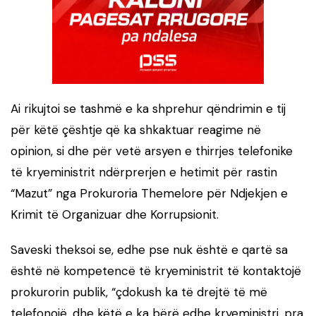
Ai rikujtoi se tashmë e ka shprehur qëndrimin e tij
për këtë çështje që ka shkaktuar reagime në
opinion, si dhe për vetë arsyen e thirrjes telefonike
të kryeministrit ndërprerjen e hetimit për rastin
“Mazut” nga Prokuroria Themelore për Ndjekjen e
Krimit të Organizuar dhe Korrupsionit.
Saveski theksoi se, edhe pse nuk është e qartë sa
është në kompetencë të kryeministrit të kontaktojë
prokurorin publik, “çdokush ka të drejtë të më
telefonojë, dhe këtë e ka bërë edhe kryeministri, pra