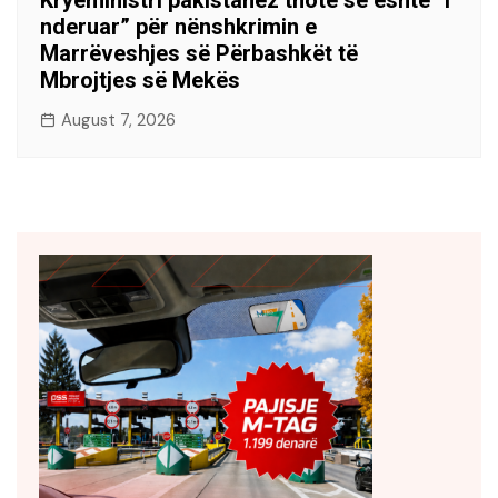
Kryeministri pakistanez thotë se është “i
nderuar” për nënshkrimin e
Marrëveshjes së Përbashkët të
Mbrojtjes së Mekës
August 7, 2026