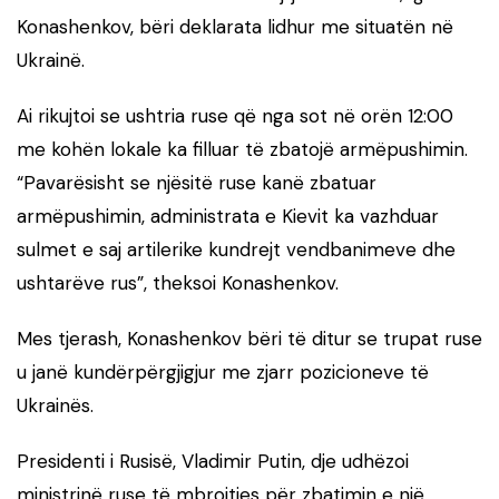
Konashenkov, bëri deklarata lidhur me situatën në
Ukrainë.
Ai rikujtoi se ushtria ruse që nga sot në orën 12:00
me kohën lokale ka filluar të zbatojë armëpushimin.
“Pavarësisht se njësitë ruse kanë zbatuar
armëpushimin, administrata e Kievit ka vazhduar
sulmet e saj artilerike kundrejt vendbanimeve dhe
ushtarëve rus”, theksoi Konashenkov.
Mes tjerash, Konashenkov bëri të ditur se trupat ruse
u janë kundërpërgjigjur me zjarr pozicioneve të
Ukrainës.
Presidenti i Rusisë, Vladimir Putin, dje udhëzoi
ministrinë ruse të mbrojtjes për zbatimin e një