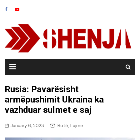
Skip
to
content
Rusia: Pavarësisht
armëpushimit Ukraina ka
vazhduar sulmet e saj
January 6, 2023
Botë
Lajme
,