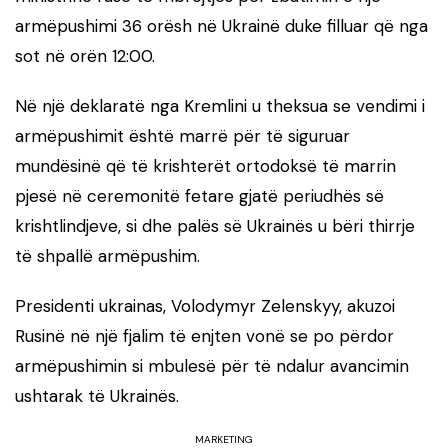
armëpushimi 36 orësh në Ukrainë duke filluar që nga
sot në orën 12:00.
Në një deklaratë nga Kremlini u theksua se vendimi i
armëpushimit është marrë për të siguruar
mundësinë që të krishterët ortodoksë të marrin
pjesë në ceremonitë fetare gjatë periudhës së
krishtlindjeve, si dhe palës së Ukrainës u bëri thirrje
të shpallë armëpushim.
Presidenti ukrainas, Volodymyr Zelenskyy, akuzoi
Rusinë në një fjalim të enjten vonë se po përdor
armëpushimin si mbulesë për të ndalur avancimin
ushtarak të Ukrainës.
MARKETING