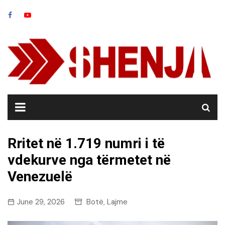
Skip
to
content
Rritet në 1.719 numri i të
vdekurve nga tërmetet në
Venezuelë
June 29, 2026
Botë
Lajme
,