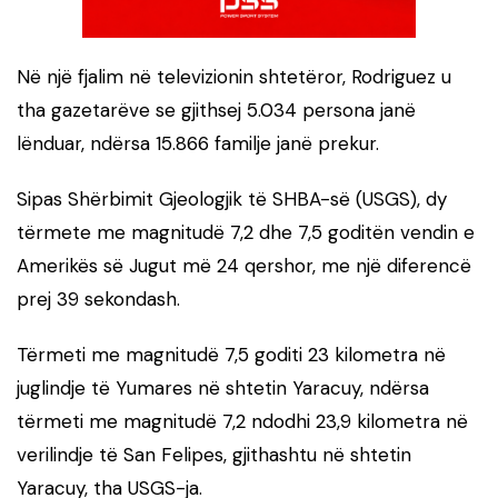
Në një fjalim në televizionin shtetëror, Rodriguez u
tha gazetarëve se gjithsej 5.034 persona janë
lënduar, ndërsa 15.866 familje janë prekur.
Sipas Shërbimit Gjeologjik të SHBA-së (USGS), dy
tërmete me magnitudë 7,2 dhe 7,5 goditën vendin e
Amerikës së Jugut më 24 qershor, me një diferencë
prej 39 sekondash.
Tërmeti me magnitudë 7,5 goditi 23 kilometra në
juglindje të Yumares në shtetin Yaracuy, ndërsa
tërmeti me magnitudë 7,2 ndodhi 23,9 kilometra në
verilindje të San Felipes, gjithashtu në shtetin
Yaracuy, tha USGS-ja.