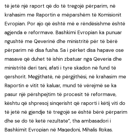
të jetë një raport që do të tregojë përparim, në
krahasim me Raportin e mëparshëm të Komisionit
Evropian. Por ajo që është më e rëndësishme është
agjenda e reformave. Bashkimi Evropian ka punuar
ngushtë me Qeverinë dhe ministritë për të bërë
përparim në disa fusha. Sa i përket disa hapave ose
masave që duhet të ishin zbatuar nga Qeveria dhe
ministritë deri tani, afati i tyre skadon në fund të
qershorit. Megjithatë, në përgjithësi, në krahasim me
Raportin e vitit të kaluar, mund të vërejmë se ka
pasur një përshpejtim të procesit të reformave,
kështu që shpresoj sinqerisht që raporti i këtij viti do
të jetë në gjendje të tregojë se është bërë përparim
dhe se do të ketë rezultate”, tha ambasadori i
Bashkimit Evropian në Maqedoni, Mihalis Rokas.