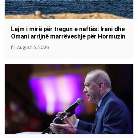
Lajm i mirë për tregun e naftës: Irani dhe
Omani arrijnë marrëveshje për Hormuzin
August 5, 2026