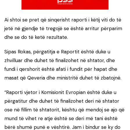
Ai shtoi se pret që sinqerisht raporti i këtij viti do të
jetë në gjendje të tregojë se është arritur përparim
dhe se do të ketë rezultate.
Sipas Rokas, përgatitja e Raportit është duke u
zhvilluar dhe duhet të finalizohet në shtator, dhe
fundi i qershorit është afati i fundit për hapat dhe
masat që Qeveria dhe ministritë duhet të zbatojnë.
“Raporti vjetor i Komisionit Evropian është duke u
përgatitur dhe duhet të finalizohet deri në shtator
ose në fillim të shtatorit, kështu që mendoj se ajo që
mund të vihet re atje është se deri më tani është
bërë shumë punë e vështirë. Jam i bindur se ky do