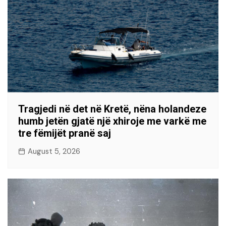
Tragjedi në det në Kretë, nëna holandeze
humb jetën gjatë një xhiroje me varkë me
tre fëmijët pranë saj
August 5, 2026